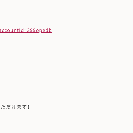
/?accountId=399opedb
いただけます】